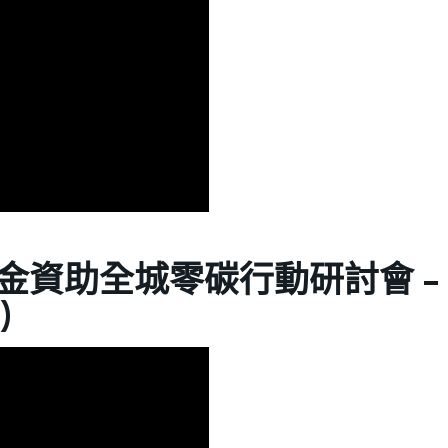
金資助全城零碳行動研討會 -
)