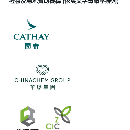
禮物及場地贊助機構​ (依英文字母順序排列)